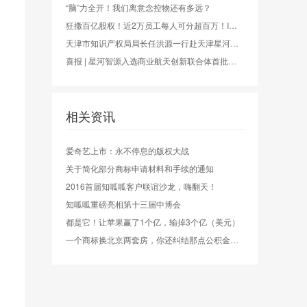
“脑”力全开！我们离意念控物还有多远？
狂撒百亿股权！近2万员工每人可分超百万！IPO在即的长鑫科技凭什么这么猛？
天津市知识产权局局长任洪源一行赴天津星河智源调研
喜报 | 星河智源入选商业航天创新联合体首批成员单位
相关资讯
爱奇艺上市：永不停息的版权大战
关于简化部分商标申请材料和手续的通知
2016首届知呱呱客户联谊沙龙，嗨翻天！
知呱呱重磅亮相第十三届中博会
都是它！让苹果赢了1个亿，输掉3个亿（美元）
一个商标换北京两套房，你还纠结那点公积金么？