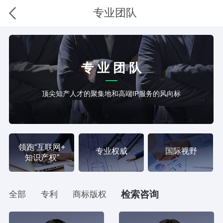
专业团队
专 业 团 队
顶尖知产人才的聚集地和高端IP服务的风向标
领跑“互联网+
专业权威
国际视野
知识产权”
检索咨询
全部
专利
商标版权