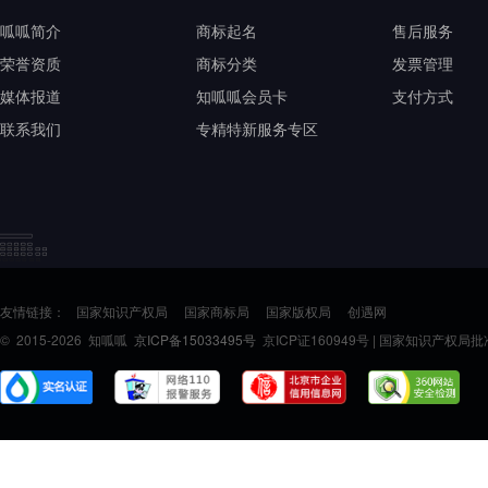
呱呱简介
商标起名
售后服务
荣誉资质
商标分类
发票管理
媒体报道
知呱呱会员卡
支付方式
联系我们
专精特新服务专区
友情链接：
国家知识产权局
国家商标局
国家版权局
创遇网
© 2015-2026 知呱呱
京ICP备15033495号
京ICP证160949号 | 国家知识产权局