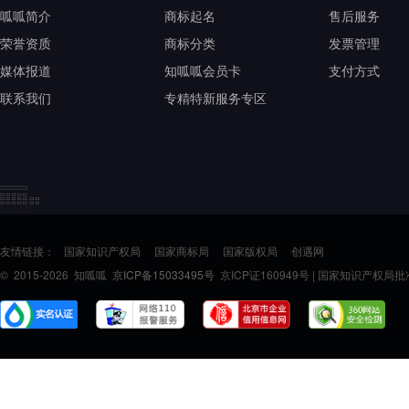
呱呱简介
商标起名
售后服务
荣誉资质
商标分类
发票管理
媒体报道
知呱呱会员卡
支付方式
联系我们
专精特新服务专区
友情链接：
国家知识产权局
国家商标局
国家版权局
创遇网
© 2015-2026 知呱呱
京ICP备15033495号
京ICP证160949号 | 国家知识产权局