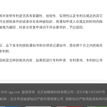
将对发明专利是否具有新颖性、创造性、实用性以及专利法规定的其它
符合授权条件的或者存在各种缺陷的，将通知申请人在规定的时间内陈
被视为撤回，经多次答复申请仍不符合要求的，予以驳回。
后，会下发专利授权通知书和办理登记通知书，需在两个月之内把相关
专利权。
请流程是怎样的相关内容，如果想进行专利申请、专利查询、专利转让等
 2015-2026 zgg.com 版权所有 北京知呱呱科技有限公司 |
京ICP备15033495号
机构：北京华清迪源知识产权代理有限公司 国家知识产权局批准机构代码：