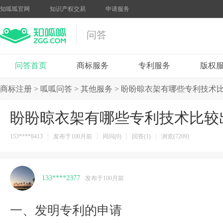
知呱呱官网
知识产权交易
申请服务
问答
问答首页
商标服务
专利服务
版权
商标注册
>
呱呱问答
>
其他服务
>
盼盼晾衣架有哪些专利技术
盼盼晾衣架有哪些专利技术比较
153****8413
发布于100月前
同问(0)
回答(1)
浏览(7209)
133****2377
发布于100月前
一、发明专利的申请