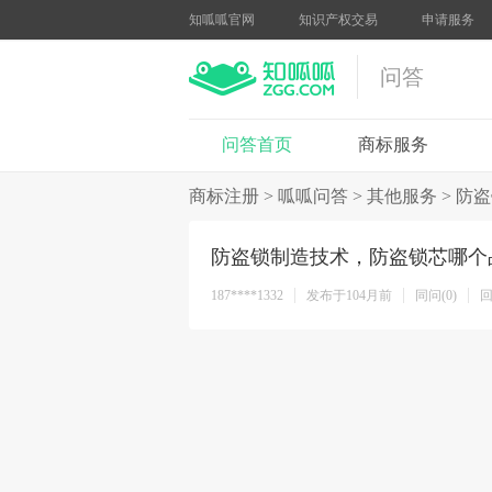
知呱呱官网
知识产权交易
申请服务
问答
问答首页
商标服务
商标注册
>
呱呱问答
>
其他服务
>
防盗
防盗锁制造技术，防盗锁芯哪个
187****1332
发布于104月前
同问(0)
回